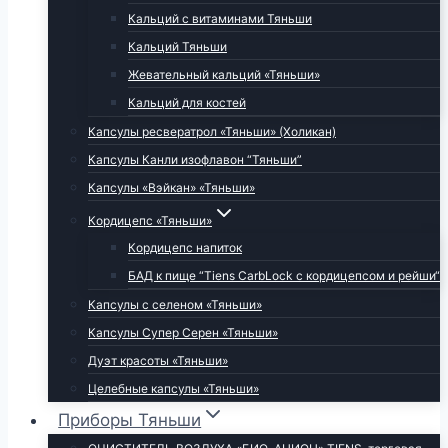
Кальций с витаминами Тяньши
Кальций Тяньши
Жевательный кальций «Тяньши»
Кальций для костей
Капсулы ресвератрол «Тяньши» (Холикан)
Капсулы Канли изофлавон “Тяньши”
Капсулы «Вэйкан» «Тяньши»
Кордицепс «Тяньши»
Кордицепс напиток
БАД к пище “Tiens CarbLock c кордицепсом и рейши“
Капсулы с селеном «Тяньши»
Капсулы Супер Серен «Тяньши»
Дуэт красоты «Тяньши»
Целебные капсулы «Тяньши»
Приборы Тяньши