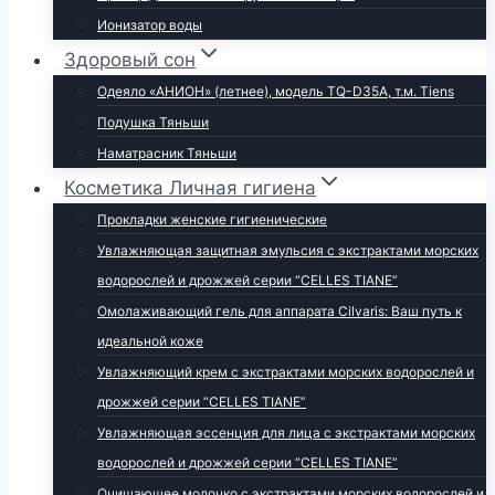
Ионизатор воды
Здоровый сон
Одеяло «АНИОН» (летнее), модель TQ-D35A, т.м. Tiens
Подушка Тяньши
Наматрасник Тяньши
Косметика Личная гигиена
Прокладки женские гигиенические
Увлажняющая защитная эмульсия с экстрактами морских
водорослей и дрожжей серии “CELLES TIANE”
Омолаживающий гель для аппарата Cilvaris: Ваш путь к
идеальной коже
Увлажняющий крем с экстрактами морских водорослей и
дрожжей серии “CELLES TIANE”
Увлажняющая эссенция для лица с экстрактами морских
водорослей и дрожжей серии “CELLES TIANE”
Очищающее молочко с экстрактами морских водорослей и