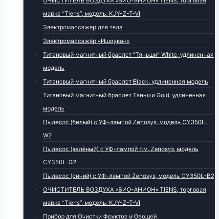
ОЧИСТИТЕЛЬ ВОЗДУХА «БИО-АНИОН» TIENS, торговая
марка “Tiens”, модель: KJY-Z-T-VI
Электромассажер для тела
Электромассажёр «Ишоукан»
Титановый магнитный браслет “Тяньши” White, удлиненная
модель
Титановый магнитный браслет Black, удлиненная модель
Титановый магнитный браслет Тяньши Gold, удлиненная
модель
Пылесос (белый) с УФ-лампой Zenosys, модель CY350L-
W2
Пылесос (зелёный) с УФ-лампой т.м. Zenosys, модель
CY350L-G2
Пылесос (синий) с УФ-лампой Zenosys, модель CY350L-B2
ОЧИСТИТЕЛЬ ВОЗДУХА «БИО-АНИОН» TIENS, торговая
марка “Tiens”, модель: KJY-Z-T-VI
Прибор для Очистки Фруктов и Овощей