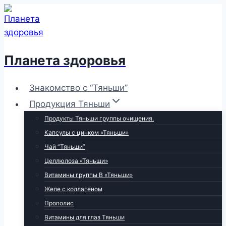
Перейти
к
содержимому
Планета здоровья
Знакомство с “Тяньши”
Продукция Тяньши
Продукты Тяньши группы очищения.
Капсулы с цинком «Тяньши»
Чай “Тяньши”
Целлюлоза «Тяньши»
Витамины группы В «Тяньши»
Желе с коллагеном
Прополис
Витамины для глаз Тяньши