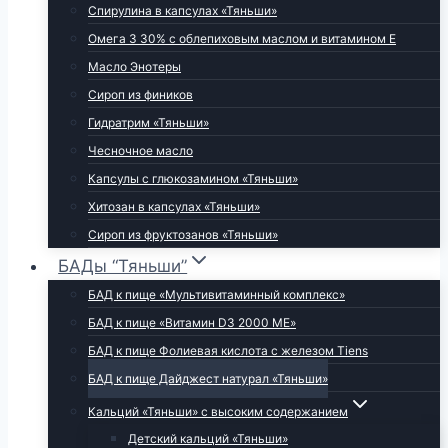
Спирулина в капсулах «Тяньши»
Омега 3 30% с облепиховым маслом и витамином Е
Масло Энотеры
Сироп из фиников
Гидратрим «Тяньши»
Чесночное масло
Капсулы с глюкозамином «Тяньши»
Хитозан в капсулах «Тяньши»
Сироп из фруктозанов «Тяньши»
БАДы “Тяньши”
БАД к пище «Мультивитаминный комплекс»
БАД к пище «Витамин D3 2000 МЕ»
БАД к пище Фолиевая кислота с железом Tiens
БАД к пище Дайджест натурал «Тяньши»
Кальций «Тяньши» с высоким содержанием
Детский кальций «Тяньши»