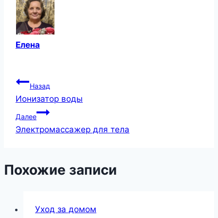
Елена
Навигация
Назад
Ионизатор воды
по
Далее
записям
Электромассажер для тела
Похожие записи
Уход за домом