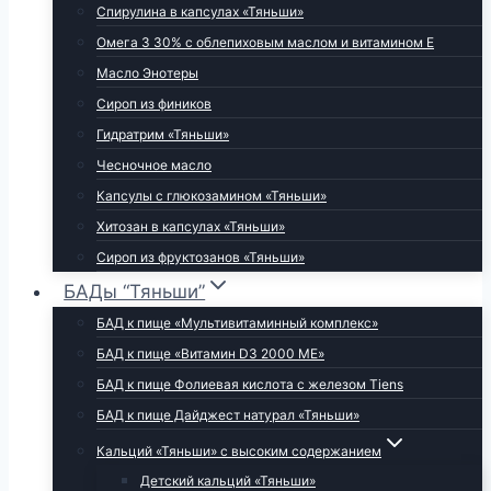
Спирулина в капсулах «Тяньши»
Омега 3 30% с облепиховым маслом и витамином Е
Масло Энотеры
Сироп из фиников
Гидратрим «Тяньши»
Чесночное масло
Капсулы с глюкозамином «Тяньши»
Хитозан в капсулах «Тяньши»
Сироп из фруктозанов «Тяньши»
БАДы “Тяньши”
БАД к пище «Мультивитаминный комплекс»
БАД к пище «Витамин D3 2000 МЕ»
БАД к пище Фолиевая кислота с железом Tiens
БАД к пище Дайджест натурал «Тяньши»
Кальций «Тяньши» с высоким содержанием
Детский кальций «Тяньши»