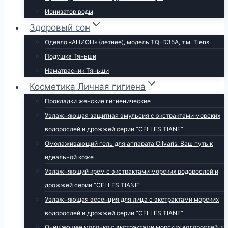
Ионизатор воды
Здоровый сон
Одеяло «АНИОН» (летнее), модель TQ-D35A, т.м. Tiens
Подушка Тяньши
Наматрасник Тяньши
Косметика Личная гигиена
Прокладки женские гигиенические
Увлажняющая защитная эмульсия с экстрактами морских
водорослей и дрожжей серии “CELLES TIANE”
Омолаживающий гель для аппарата Cilvaris: Ваш путь к
идеальной коже
Увлажняющий крем с экстрактами морских водорослей и
дрожжей серии “CELLES TIANE”
Увлажняющая эссенция для лица с экстрактами морских
водорослей и дрожжей серии “CELLES TIANE”
Очищающее молочко с экстрактами морских водорослей и