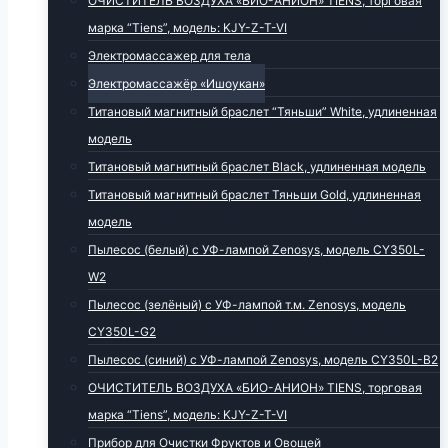
ОЧИСТИТЕЛЬ ВОЗДУХА «БИО-АНИОН» TIENS, торговая
марка “Tiens”, модель: KJY-Z-T-VI
Электромассажер для тела
Электромассажёр «Ишоукан»
Титановый магнитный браслет “Тяньши” White, удлиненная
модель
Титановый магнитный браслет Black, удлиненная модель
Титановый магнитный браслет Тяньши Gold, удлиненная
модель
Пылесос (белый) с УФ-лампой Zenosys, модель CY350L-
W2
Пылесос (зелёный) с УФ-лампой т.м. Zenosys, модель
CY350L-G2
Пылесос (синий) с УФ-лампой Zenosys, модель CY350L-B2
ОЧИСТИТЕЛЬ ВОЗДУХА «БИО-АНИОН» TIENS, торговая
марка “Tiens”, модель: KJY-Z-T-VI
Прибор для Очистки Фруктов и Овощей