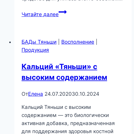
Чистящее
Читайте далее
средство
для
унитаза
БАДы Тяньши
|
Восполнение
|
DICHO
Продукция
Кальций «Тяньши» с
высоким содержанием
От
Елена
24.07.2020
30.10.2024
Кальций Тяньши с высоким
содержанием — это биологически
активная добавка, предназначенная
для поддержания здоровья костной