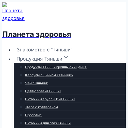
Перейти
к
содержимому
Планета здоровья
Знакомство с “Тяньши”
Продукция Тяньши
Продукты Тяньши группы очищения.
Капсулы с цинком «Тяньши»
Чай “Тяньши”
Целлюлоза «Тяньши»
Витамины группы В «Тяньши»
Желе с коллагеном
Прополис
Витамины для глаз Тяньши