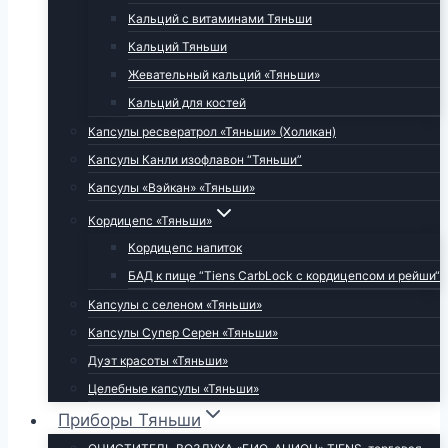
Кальций с витаминами Тяньши
Кальций Тяньши
Жевательный кальций «Тяньши»
Кальций для костей
Капсулы ресвератрол «Тяньши» (Холикан)
Капсулы Канли изофлавон “Тяньши”
Капсулы «Вэйкан» «Тяньши»
Кордицепс «Тяньши»
Кордицепс напиток
БАД к пище “Tiens CarbLock c кордицепсом и рейши“
Капсулы с селеном «Тяньши»
Капсулы Супер Серен «Тяньши»
Дуэт красоты «Тяньши»
Целебные капсулы «Тяньши»
Приборы Тяньши