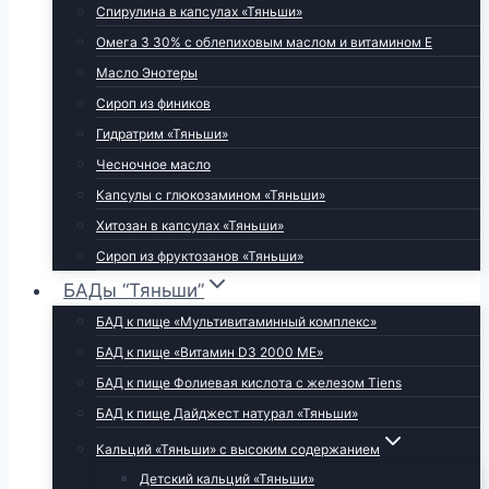
Спирулина в капсулах «Тяньши»
Омега 3 30% с облепиховым маслом и витамином Е
Масло Энотеры
Сироп из фиников
Гидратрим «Тяньши»
Чесночное масло
Капсулы с глюкозамином «Тяньши»
Хитозан в капсулах «Тяньши»
Сироп из фруктозанов «Тяньши»
БАДы “Тяньши”
БАД к пище «Мультивитаминный комплекс»
БАД к пище «Витамин D3 2000 МЕ»
БАД к пище Фолиевая кислота с железом Tiens
БАД к пище Дайджест натурал «Тяньши»
Кальций «Тяньши» с высоким содержанием
Детский кальций «Тяньши»