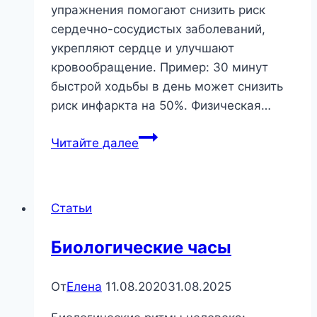
упражнения помогают снизить риск
сердечно-сосудистых заболеваний,
укрепляют сердце и улучшают
кровообращение. Пример: 30 минут
быстрой ходьбы в день может снизить
риск инфаркта на 50%. Физическая…
Физическая
Читайте далее
активность:
путь
к
Статьи
здоровью
и
Биологические часы
долголетию!
От
Елена
11.08.2020
31.08.2025