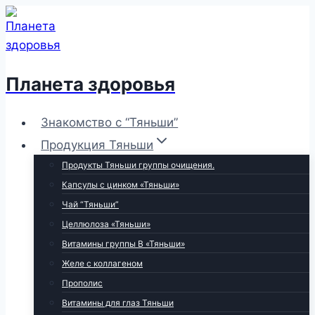
Перейти
к
содержимому
Планета здоровья
Знакомство с “Тяньши”
Продукция Тяньши
Продукты Тяньши группы очищения.
Капсулы с цинком «Тяньши»
Чай “Тяньши”
Целлюлоза «Тяньши»
Витамины группы В «Тяньши»
Желе с коллагеном
Прополис
Витамины для глаз Тяньши