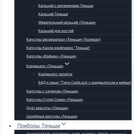
Кальций с витаминами Тяньши
Кальций Тяньши
Жевательный кальций «Тяньши»
Кальций для костей
Капсулы ресвератрол «Тяньши» (Холикан)
Капсулы Канли изофлавон “Тяньши”
Капсулы «Вэйкан» «Тяньши»
Кордицепс «Тяньши»
Кордицепс напиток
БАД к пище “Tiens CarbLock c кордицепсом и рейши“
Капсулы с селеном «Тяньши»
Капсулы Супер Серен «Тяньши»
Дуэт красоты «Тяньши»
Целебные капсулы «Тяньши»
Приборы Тяньши