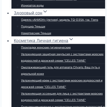
Ионизатор воды
Здоровый сон
Одеяло «АНИОН» (летнее), модель TQ-D35A, т.м. Tiens
Подушка Тяньши
Наматрасник Тяньши
Косметика Личная гигиена
Прокладки женские гигиенические
Увлажняющая защитная эмульсия с экстрактами морских
водорослей и дрожжей серии “CELLES TIANE”
Омолаживающий гель для аппарата Cilvaris: Ваш путь к
идеальной коже
Увлажняющий крем с экстрактами морских водорослей и
дрожжей серии “CELLES TIANE”
Увлажняющая эссенция для лица с экстрактами морских
водорослей и дрожжей серии “CELLES TIANE”
Очищающее молочко с экстрактами морских водорослей и