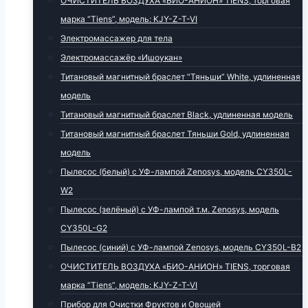
ОЧИСТИТЕЛЬ ВОЗДУХА «БИО-АНИОН» TIENS, торговая
марка “Tiens”, модель: KJY-Z-T-VI
Электромассажер для тела
Электромассажёр «Ишоукан»
Титановый магнитный браслет “Тяньши” White, удлиненная
модель
Титановый магнитный браслет Black, удлиненная модель
Титановый магнитный браслет Тяньши Gold, удлиненная
модель
Пылесос (белый) с УФ-лампой Zenosys, модель CY350L-
W2
Пылесос (зелёный) с УФ-лампой т.м. Zenosys, модель
CY350L-G2
Пылесос (синий) с УФ-лампой Zenosys, модель CY350L-B2
ОЧИСТИТЕЛЬ ВОЗДУХА «БИО-АНИОН» TIENS, торговая
марка “Tiens”, модель: KJY-Z-T-VI
Прибор для Очистки Фруктов и Овощей