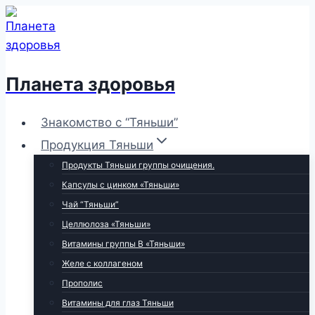
Перейти
к
содержимому
Планета здоровья
Знакомство с “Тяньши”
Продукция Тяньши
Продукты Тяньши группы очищения.
Капсулы с цинком «Тяньши»
Чай “Тяньши”
Целлюлоза «Тяньши»
Витамины группы В «Тяньши»
Желе с коллагеном
Прополис
Витамины для глаз Тяньши