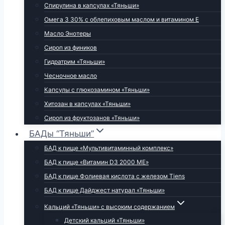
Спирулина в капсулах «Тяньши»
Омега 3 30% с облепиховым маслом и витамином Е
Масло Энотеры
Сироп из фиников
Гидратрим «Тяньши»
Чесночное масло
Капсулы с глюкозамином «Тяньши»
Хитозан в капсулах «Тяньши»
Сироп из фруктозанов «Тяньши»
БАДы “Тяньши”
БАД к пище «Мультивитаминный комплекс»
БАД к пище «Витамин D3 2000 МЕ»
БАД к пище Фолиевая кислота с железом Tiens
БАД к пище Дайджест натурал «Тяньши»
Кальций «Тяньши» с высоким содержанием
Детский кальций «Тяньши»