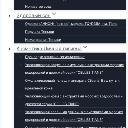
Ионизатор воды
Здоровый сон
Одеяло «АНИОН» (летнее), модель TQ-D35A, т.м. Tiens
Подушка Тяньши
Наматрасник Тяньши
Косметика Личная гигиена
Прокладки женские гигиенические
Увлажняющая защитная эмульсия с экстрактами морских
водорослей и дрожжей серии “CELLES TIANE”
Омолаживающий гель для аппарата Cilvaris: Ваш путь к
идеальной коже
Увлажняющий крем с экстрактами морских водорослей и
дрожжей серии “CELLES TIANE”
Увлажняющая эссенция для лица с экстрактами морских
водорослей и дрожжей серии “CELLES TIANE”
Очищающее молочко с экстрактами морских водорослей и