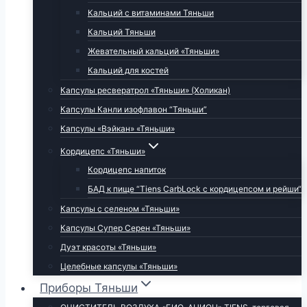
Кальций с витаминами Тяньши
Кальций Тяньши
Жевательный кальций «Тяньши»
Кальций для костей
Капсулы ресвератрол «Тяньши» (Холикан)
Капсулы Канли изофлавон “Тяньши”
Капсулы «Вэйкан» «Тяньши»
Кордицепс «Тяньши»
Кордицепс напиток
БАД к пище “Tiens CarbLock c кордицепсом и рейши“
Капсулы с селеном «Тяньши»
Капсулы Супер Серен «Тяньши»
Дуэт красоты «Тяньши»
Целебные капсулы «Тяньши»
Приборы Тяньши