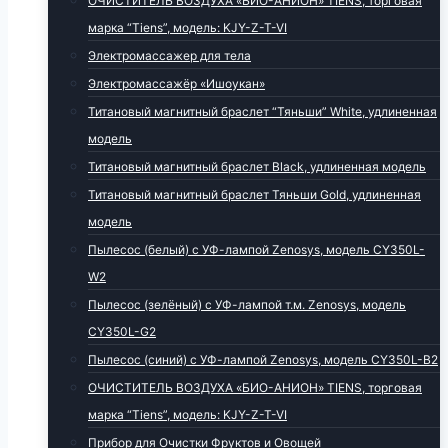
ОЧИСТИТЕЛЬ ВОЗДУХА «БИО-АНИОН» TIENS, торговая
марка “Tiens”, модель: KJY-Z-T-VI
Электромассажер для тела
Электромассажёр «Ишоукан»
Титановый магнитный браслет “Тяньши” White, удлиненная
модель
Титановый магнитный браслет Black, удлиненная модель
Титановый магнитный браслет Тяньши Gold, удлиненная
модель
Пылесос (белый) с УФ-лампой Zenosys, модель CY350L-
W2
Пылесос (зелёный) с УФ-лампой т.м. Zenosys, модель
CY350L-G2
Пылесос (синий) с УФ-лампой Zenosys, модель CY350L-B2
ОЧИСТИТЕЛЬ ВОЗДУХА «БИО-АНИОН» TIENS, торговая
марка “Tiens”, модель: KJY-Z-T-VI
Прибор для Очистки Фруктов и Овощей