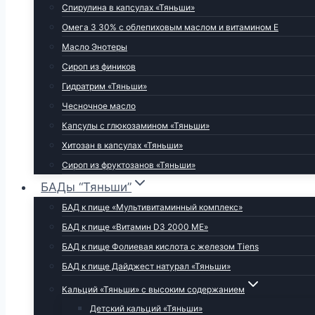
Спирулина в капсулах «Тяньши»
Омега 3 30% с облепиховым маслом и витамином Е
Масло Энотеры
Сироп из фиников
Гидратрим «Тяньши»
Чесночное масло
Капсулы с глюкозамином «Тяньши»
Хитозан в капсулах «Тяньши»
Сироп из фруктозанов «Тяньши»
БАДы “Тяньши”
БАД к пище «Мультивитаминный комплекс»
БАД к пище «Витамин D3 2000 МЕ»
БАД к пище Фолиевая кислота с железом Tiens
БАД к пище Дайджест натурал «Тяньши»
Кальций «Тяньши» с высоким содержанием
Детский кальций «Тяньши»