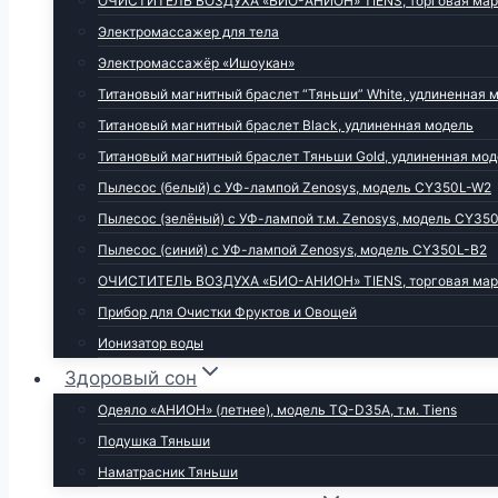
ОЧИСТИТЕЛЬ ВОЗДУХА «БИО-АНИОН» TIENS, торговая марка 
Электромассажер для тела
Электромассажёр «Ишоукан»
Титановый магнитный браслет “Тяньши” White, удлиненная 
Титановый магнитный браслет Black, удлиненная модель
Титановый магнитный браслет Тяньши Gold, удлиненная мо
Пылесос (белый) с УФ-лампой Zenosys, модель CY350L-W2
Пылесос (зелёный) с УФ-лампой т.м. Zenosys, модель CY35
Пылесос (синий) с УФ-лампой Zenosys, модель CY350L-B2
ОЧИСТИТЕЛЬ ВОЗДУХА «БИО-АНИОН» TIENS, торговая марка 
Прибор для Очистки Фруктов и Овощей
Ионизатор воды
Здоровый сон
Одеяло «АНИОН» (летнее), модель TQ-D35A, т.м. Tiens
Подушка Тяньши
Наматрасник Тяньши