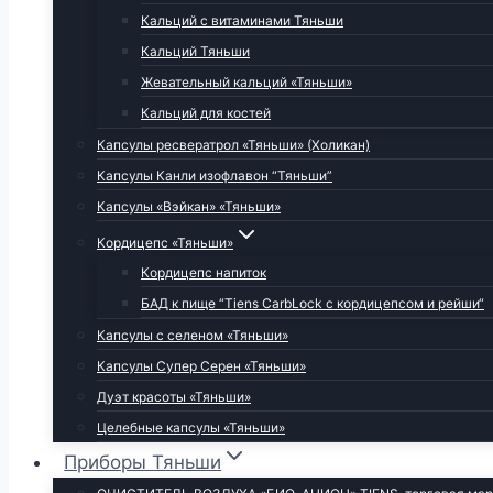
Кальций с витаминами Тяньши
Кальций Тяньши
Жевательный кальций «Тяньши»
Кальций для костей
Капсулы ресвератрол «Тяньши» (Холикан)
Капсулы Канли изофлавон “Тяньши”
Капсулы «Вэйкан» «Тяньши»
Кордицепс «Тяньши»
Кордицепс напиток
БАД к пище “Tiens CarbLock c кордицепсом и рейши“
Капсулы с селеном «Тяньши»
Капсулы Супер Серен «Тяньши»
Дуэт красоты «Тяньши»
Целебные капсулы «Тяньши»
Приборы Тяньши