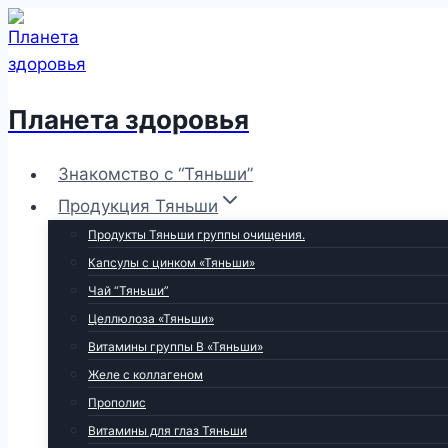
Перейти
к
содержимому
Планета здоровья
Знакомство с “Тяньши”
Продукция Тяньши
Продукты Тяньши группы очищения.
Капсулы с цинком «Тяньши»
Чай “Тяньши”
Целлюлоза «Тяньши»
Витамины группы В «Тяньши»
Желе с коллагеном
Прополис
Витамины для глаз Тяньши