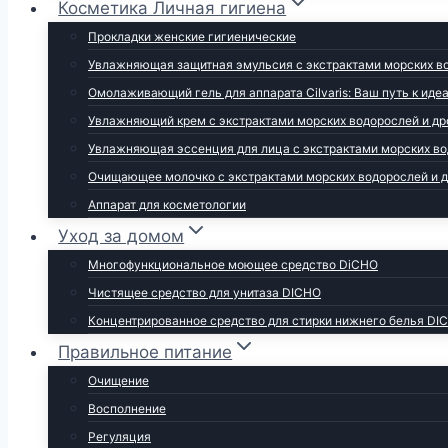
Косметика Личная гигиена
Прокладки женские гигиенические
Увлажняющая защитная эмульсия с экстрактами морских во
Омолаживающий гель для аппарата Cilvaris: Ваш путь к иде
Увлажняющий крем с экстрактами морских водорослей и др
Увлажняющая эссенция для лица с экстрактами морских во
Очищающее молочко с экстрактами морских водорослей и 
Аппарат для косметологии
Уход за домом
Многофункциональное моющее средство DiCHO
Чистящее средство для унитаза DICHO
Концентрированное средство для стирки нижнего белья DI
Правильное питание
Очищение
Восполнение
Регуляция